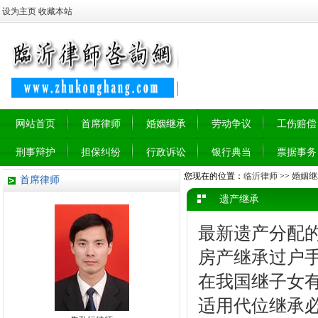
设为主页
收藏本站
网站首页
首席律师
婚姻继承
劳动争议
工伤赔偿
刑事辩护
担保纠纷
行政诉讼
银行典当
票据事务
您现在的位置：
临沂律师
>>
婚姻继
首席律师
遗产继承
最新遗产分配
房产继承过户
在我国继子女有
适用代位继承