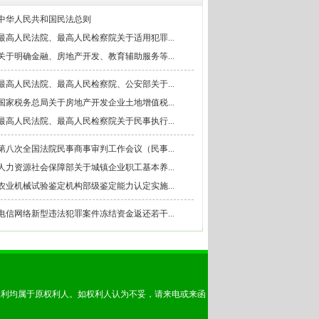
中华人民共和国民法总则
最高人民法院、最高人民检察院关于适用犯罪...
关于明确金融、房地产开发、教育辅助服务等...
最高人民法院、最高人民检察院、公安部关于...
国家税务总局关于房地产开发企业土地增值税...
最高人民法院、最高人民检察院关于民事执行...
第八次全国法院民事商事审判工作会议（民事...
人力资源社会保障部关于城镇企业职工基本养...
农业机械试验鉴定机构部级鉴定能力认定实施...
电信网络新型违法犯罪案件冻结资金返还若干...
权利均属于原权利人。如权利人认为不妥，请来电或来函