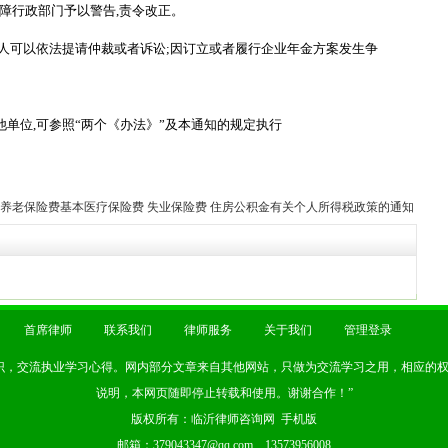
保障行政部门予以警告,责令改正。
可以依法提请仲裁或者诉讼;因订立或者履行企业年金方案发生争
单位,可参照
“
两个《办法》
”
及本通知的规定执行
养老保险费基本医疗保险费 失业保险费 住房公积金有关个人所得税政策的通知
首席律师
联系我们
律师服务
关于我们
管理登录
识，交流执业学习心得。网内部分文章来自其他网站，只做为交流学习之用，相应的
说明，本网页随即停止转载和使用。谢谢合作！”
版权所有：
临沂律师
咨询网
手机版
邮箱：379043347@qq.com 13573956008