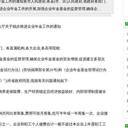
金工作的通知各市人民政府,各县(市、区)人民政府,省政府各部门、
进企业年金工作的开展,加强企业年金基金的监督管理,确保企…
公厅关于稳步推进企业年金工作的通知
门、各直属机构,各大企业,各高等院校:
基金的监督管理,确保企业年金基金的安全增值,促进建立多层次
金试行办法》(劳动保障部令第20号)和《企业年金基金管理试行办
》
”
),经省政府同意,现就有关问题通知如下:
养老保险费、生产经营稳定且经济效益较好、内部管理制度健全
同出资筹集,费用可按月筹集,也可半年或一年筹集一次。企业缴
分之一。企业和职工个人缴费合计一般不超过本企业上年度职工工