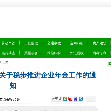
劳动争议
工伤赔偿
交通事故
合同纠纷
房产建筑
银行典当
票据事务
保险纠纷
外汇税收
商标专利
 > 正文
关于稳步推进企业年金工作的通
知
4:57 点击数：
326